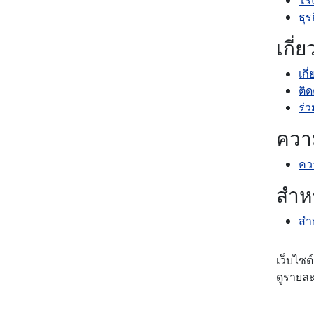
ธุร
เกี่
เกี
ติด
ร่
ความ
ควา
สำห
สำ
เว็บไซต์
ดูรายล