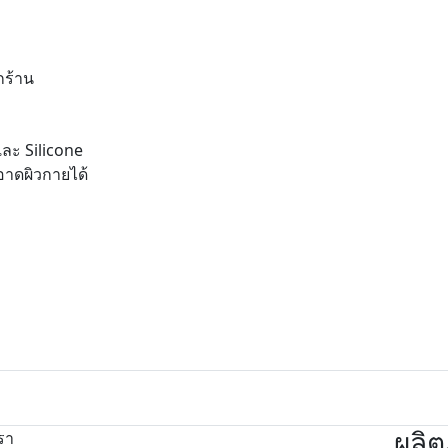
กร้าน
ละ Silicone
าดผิวกายได้
ผลิต
รา