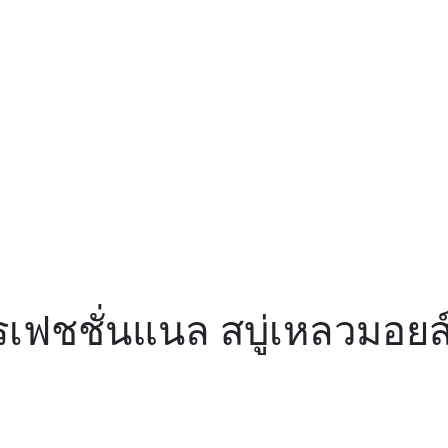
รเฟชชั่นแนล สบู่เหลวมอยส์