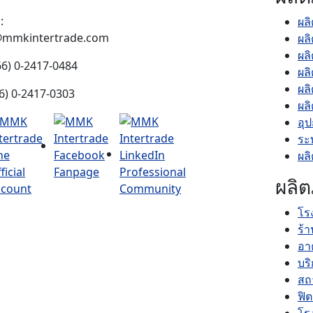
:
ผล
@mmkintertrade.com
ผล
ผล
(66) 0-2417-0484
ผล
ผลิ
(66) 0-2417-0303
ผล
อุ
ระ
ผล
ผลิต
โร
ร้
อา
บร
สถ
ฟิ
โร