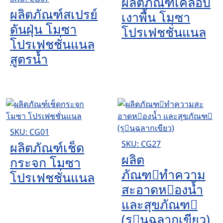
ผลิตภัณฑ์เคลือบ
ผลิตภัณฑ์สเปรย์
เงาพื้น โมซา
ดันฝุ่น โมซา
โปรเฟชชั่นแนล
โปรเฟชชั่นแนล
สูตรน้ำ
SKU: CG01
SKU: CG27
ผลิตภัณฑ์เช็ด
ผลิต
กระจก โมซา
ภัณฑทำความ
โปรเฟชชั่นแนล
สะอาดหองน้ำ
และสุขภัณฑ
(รุนฉลากเขียว)