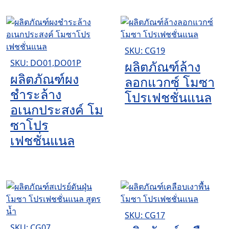
SKU: CG19
SKU: DO01,DO01P
ผลิตภัณฑ์ล้าง
ผลิตภัณฑ์ผง
ลอกแวกซ์ โมซา
ชำระล้าง
โปรเฟชชั่นแนล
อเนกประสงค์ โม
ซาโปร
เฟชชั่นแนล
SKU: CG17
SKU: CG07