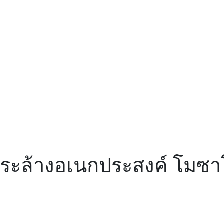
ำระล้างอเนกประสงค์ โมซา