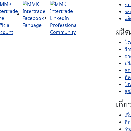
อุ
ระ
ผล
ผลิต
โร
ร้
อา
บร
สถ
ฟิ
โร
ธุร
เกี่
เกี
ติด
ร่