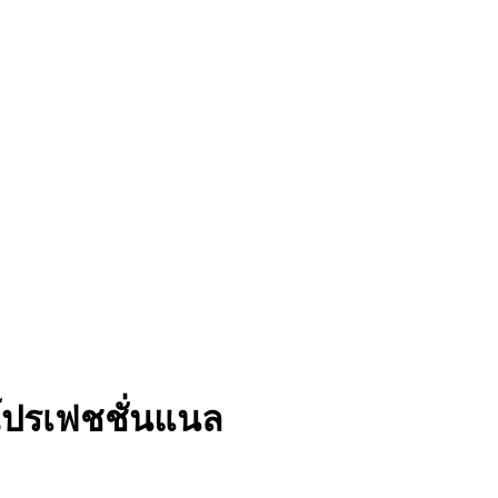
โปรเฟชชั่นแนล